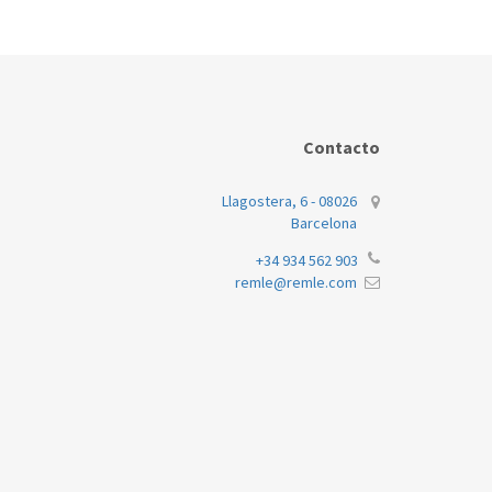
Contacto
Llagostera, 6 - 08026
Barcelona
+34 934 562 903
remle@remle.com