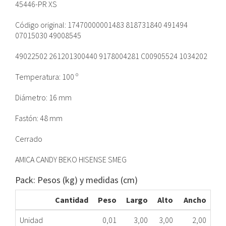
45446-PR XS
Código original: 17470000001483 818731840 491494
07015030 49008545
49022502 261201300440 9178004281 C00905524 1034202
Temperatura: 100 º
Diámetro: 16 mm
Fastón: 48 mm
Cerrado
AMICA CANDY BEKO HISENSE SMEG
Pack: Pesos (kg) y medidas (cm)
Cantidad
Peso
Largo
Alto
Ancho
Unidad
0,01
3,00
3,00
2,00