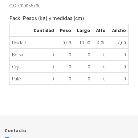
C.O. C00056790.
Pack: Pesos (kg) y medidas (cm)
Cantidad
Peso
Largo
Alto
Ancho
Unidad
0,09
13,00
4,00
7,00
Bolsa
0
0
0
0
0
Caja
0
0
0
0
0
Palé
0
0
0
0
0
TERMOSTATO FR IND RG2330ES/1 ME
439.43.0044
Nombre Marca
Modelo
Código Fabricante
INDESIT
RG2330ES/1
C00056790
Contacto