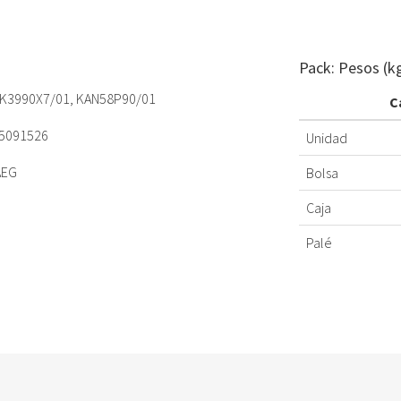
Pack: Pesos (k
, K3990X7/01, KAN58P90/01
C
55091526
Unidad
AEG
Bolsa
Caja
Palé