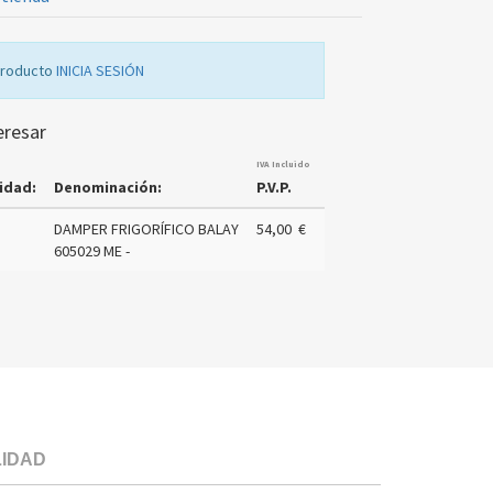
producto
INICIA SESIÓN
eresar
IVA Incluido
idad:
Denominación:
P.V.P.
DAMPER FRIGORÍFICO BALAY
54,00 €
605029 ME -
LIDAD