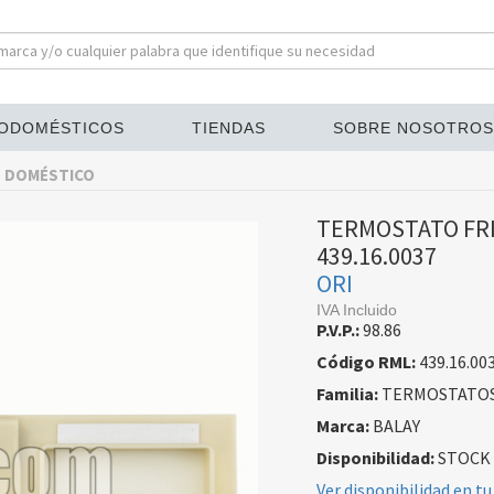
ODOMÉSTICOS
TIENDAS
SOBRE NOSOTROS
 DOMÉSTICO
TERMOSTATO FRI
439.16.0037
ORI
IVA Incluido
P.V.P.:
98.86
Código RML:
439.16.00
Familia:
TERMOSTATOS
Marca:
BALAY
Disponibilidad:
STOCK
Ver disponibilidad en tu