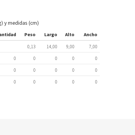
TERMOSTAT
FRIGORÍFICO
BALAY
g) y medidas (cm)
00605029
439.16.0037
antidad
Peso
Largo
Alto
Ancho
Nombre
0,13
14,00
9,00
7,00
Marca
Mo
0
0
0
0
0
BALAY
3F
0
0
0
0
0
BALAY
3F
0
0
0
0
0
BALAY
3F
BALAY
3F
BALAY
KA
BOSCH
K3
BOSCH
K3