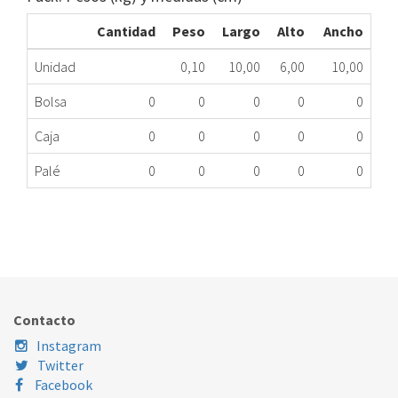
Cantidad
Peso
Largo
Alto
Ancho
Unidad
0,10
10,00
6,00
10,00
Bolsa
0
0
0
0
0
Caja
0
0
0
0
0
Palé
0
0
0
0
0
TTO.DOM. FR ELE 2262143080 ME
439.33.0004
Nombre Marca
Modelo
Código Fabricante
AEG
27525DT
2262143080
Contacto
CORBERÓ
330L
2262143080
Instagram
CORBERÓ
FC1751S
2262143080
Twitter
Facebook
CORBERÓ
FC1856S
2262143080