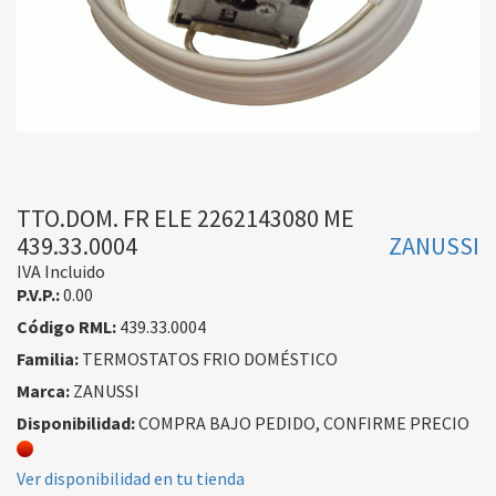
TTO.DOM. FR ELE 2262143080 ME
439.33.0004
ZANUSSI
IVA Incluido
P.V.P.:
0.00
Código RML:
439.33.0004
Familia:
TERMOSTATOS FRIO DOMÉSTICO
Marca:
ZANUSSI
Disponibilidad:
COMPRA BAJO PEDIDO, CONFIRME PRECIO
Ver disponibilidad en tu tienda