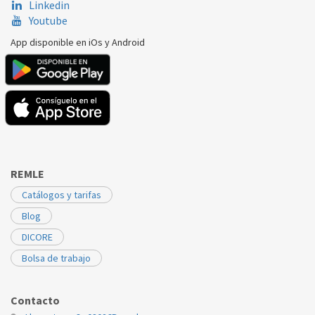
Linkedin
Youtube
CORBERÓ
FC1859P
2262143080
App disponible en iOs y Android
ELECTROLUX
27525DT
2262143080
ELECTROLUX
330L
2262143080
ELECTROLUX
ER7760D
2262143080
ELECTROLUX
ER8260D
2262143080
ELECTROLUX
FC1751S
2262143080
REMLE
ELECTROLUX
FC1856S
2262143080
Catálogos y tarifas
ELECTROLUX
FC1859P
2262143080
Blog
DICORE
ELECTROLUX
ZC33BLU
2262143080
Bolsa de trabajo
ELECTROLUX
ZC33SIL
2262143080
ELECTROLUX
ZFD24/7LR
2262143080
Contacto