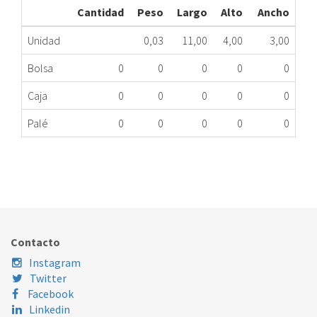
Cantidad
Peso
Largo
Alto
Ancho
Unidad
0,03
11,00
4,00
3,00
Bolsa
0
0
0
0
0
Caja
0
0
0
0
0
Palé
0
0
0
0
0
TERMOSTATO LIMITADOR BOSCH 10007081
325.20.0015
Nombre Marca
Modelo
Código Fabricante
Contacto
Instagram
Twitter
Facebook
Linkedin