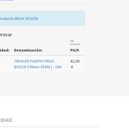
producto
INICIA SESIÓN
eresar
IVA
Incluido
idad:
Denominación:
P.V.P.
TIRADOR PUERTA FRIGO
42,00
BOSCH 370mm 354911
-
ORI
€
LIDAD