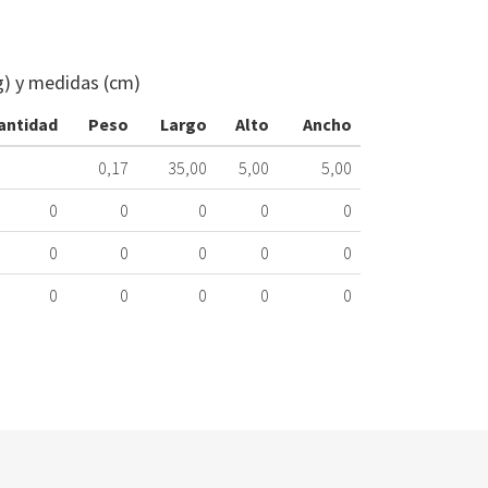
TIRADOR
PUERTA
FRIGO
g) y medidas (cm)
BOSCH
370mm
antidad
Peso
Largo
Alto
Ancho
354911
402.20.0010
0,17
35,00
5,00
5,00
Nombre
0
0
0
0
0
Marca
Mo
0
0
0
0
0
BALAY
KG
0
0
0
0
0
BOSCH
FD
BOSCH
KG
BOSCH
KG
BOSCH
KG