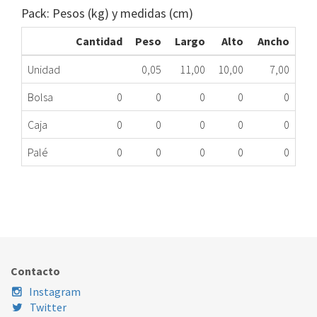
Pack: Pesos (kg) y medidas (cm)
Cantidad
Peso
Largo
Alto
Ancho
Unidad
0,05
11,00
10,00
7,00
Bolsa
0
0
0
0
0
Caja
0
0
0
0
0
Palé
0
0
0
0
0
ACOPLE TUBO SE BOS 265678 ME
263.20.0902
Nombre Marca
Modelo
Código Fabricante
Contacto
Instagram
Twitter