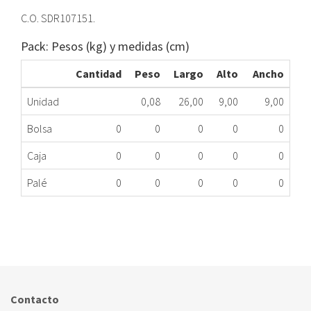
C.O. SDR107151.
Pack: Pesos (kg) y medidas (cm)
Cantidad
Peso
Largo
Alto
Ancho
Unidad
0,08
26,00
9,00
9,00
Bolsa
0
0
0
0
0
Caja
0
0
0
0
0
Palé
0
0
0
0
0
TUBO EVACUACION SE FAGOR SDR107151 ME
263.34.0004
Nombre Marca
Modelo
Código Fabricante
FAGOR
SF50
SDR107151
Contacto