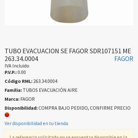
TUBO EVACUACION SE FAGOR SDR107151 ME
263.34.0004
FAGOR
IVA Incluido
P.V.P.:
0.00
Código RML:
263.34.0004
Familia:
TUBOS EVACUACIÓN AIRE
Marca:
FAGOR
Disponibilidad:
COMPRA BAJO PEDIDO, CONFIRME PRECIO
Ver disponibilidad en tu tienda
La referencia solicitada no se encuentra disponible en la