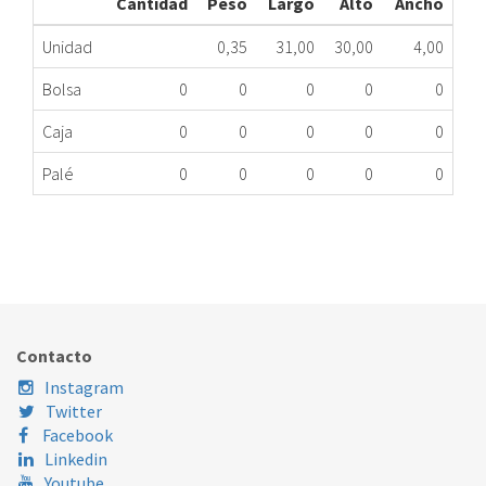
Cantidad
Peso
Largo
Alto
Ancho
Unidad
0,35
31,00
30,00
4,00
Bolsa
0
0
0
0
0
Caja
0
0
0
0
0
Palé
0
0
0
0
0
TUBO ENTRADA AGUA AQUASTOP LAVAVAJILLAS
082.10.0012
Nombre Marca
Modelo
Código Fabricante
AEG
L53260BG
140020904052
Contacto
AEG
L61060TLE
140020904052
Instagram
Twitter
AEG
L78275TL
140020904052
Facebook
Linkedin
Youtube