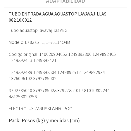
ADAPTABILIDAD
TUBO ENTRADA AGUA AQUASTOP LAVAVAJILLAS
082.10.0012
Tubo aquastop lavavajillas AEG
Modelo: L78275TL, LFR6114O4B
Código original: 140020904052 1249892306 1249892405
1249892413 1249892421
1249892439 1249892504 1249892512 1249892934
1326096102 3792785002
3792785010 3792785028 3792785101 481010802244
481253029256
ELECTROLUX ZANUSSI WHIRLPOOL
Pack: Pesos (kg) y medidas (cm)