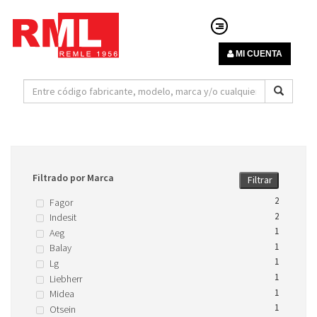
MI CUENTA
Filtrado por Marca
Filtrar
2
Fagor
2
Indesit
1
Aeg
1
Balay
1
Lg
1
Liebherr
1
Midea
1
Otsein