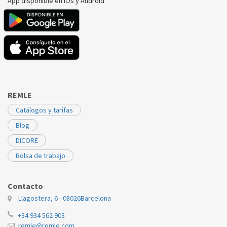
App disponible en iOs y Android
REMLE
Catálogos y tarifas
Blog
DICORE
Bolsa de trabajo
Contacto
Llagostera, 6 - 08026
Barcelona
+34 934 562 903
remle@remle.com