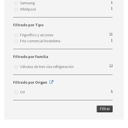
1
Samsung
1
Whirlpool
Filtrado por Tipo
11
Frigorifico y arcones
1
Frio comercial hosteleria
Filtrado por Familia
12
Válvulas de tres vías refrigeración
Filtrado por Origen
5
Ori
Filtrar