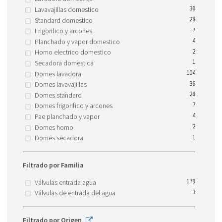
36
Lavavajillas domestico
28
Standard domestico
7
Frigorifico y arcones
4
Planchado y vapor domestico
2
Horno electrico domestico
1
Secadora domestica
104
Domes lavadora
36
Domes lavavajillas
28
Domes standard
7
Domes frigorifico y arcones
4
Pae planchado y vapor
2
Domes horno
1
Domes secadora
Filtrado por Familia
179
Válvulas entrada agua
3
Válvulas de entrada del agua
Filtrado por Origen