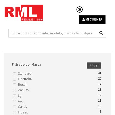
MI CUENTA
Filtrado por Marca
Filtrar
31
Standard
25
Electrolux
17
Bosch
13
Zanussi
12
Lg
11
Aeg
10
Candy
9
Indesit