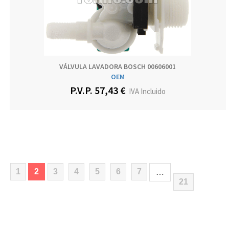
VÁLVULA LAVADORA BOSCH 00606001
OEM
P.V.P. 57,43 €
IVA Incluido
(current)
1
2
3
4
5
6
7
…
21