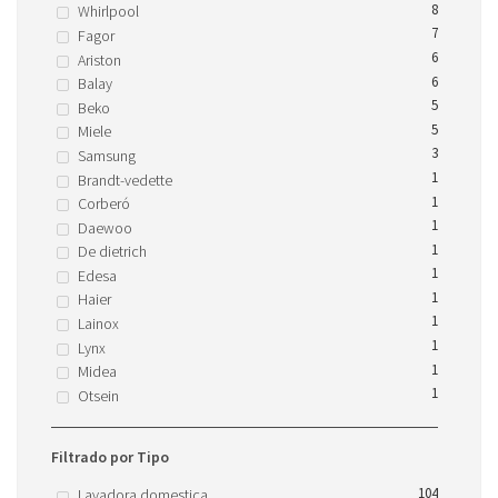
8
Whirlpool
7
Fagor
6
Ariston
6
Balay
5
Beko
5
Miele
3
Samsung
1
Brandt-vedette
1
Corberó
1
Daewoo
1
De dietrich
1
Edesa
1
Haier
1
Lainox
1
Lynx
1
Midea
1
Otsein
Filtrado por Tipo
104
Lavadora domestica