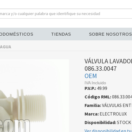
ODOMÉSTICOS
TIENDAS
SOBRE NOSOTROS
 AGUA
VÁLVULA LAVADO
086.33.0047
OEM
IVA Incluido
P.V.P.:
49.99
Código RML:
086.33.00
Familia:
VÁLVULAS ENT
Marca:
ELECTROLUX
Disponibilidad:
STOCK
Ver disponibilidad en tu