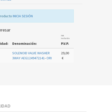
producto
INICIA SESIÓN
eresar
IVA
Incluido
idad:
Denominación:
P.V.P.
SOLENOID VALVE WASHER
29,00
3WAY AEG1249472141
-
ORI
€
LIDAD