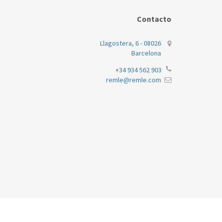
Contacto
Llagostera, 6 - 08026
Barcelona
+34 934 562 903
remle@remle.com