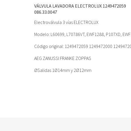
VÁLVULA LAVADORA ELECTROLUX 1249472059
086.33.0047
Electroválvula 3 vías ELECTROLUX
Modelo: L60699, L70786VT, EWF1288, P107XD, EWF
Código original: 1249472059 1249472000 124947
AEG ZANUSSI FRANKE ZOPPAS
ØSalidas 1Ø14mm y 2Ø12mm