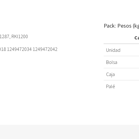
Pack: Pesos (k
1287, RKI1200
C
2018 1249472034 1249472042
Unidad
Bolsa
Caja
Palé