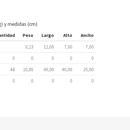
VÁLVULA
LAVADORA
ELECTROLUX
g) y medidas (cm)
1249472059
086.33.0047
antidad
Peso
Largo
Alto
Ancho
Nombre
0,23
12,00
7,00
7,00
Marca
0
0
0
0
0
ELECTROLUX
48
10,85
40,00
40,00
25,00
0
0
0
0
0