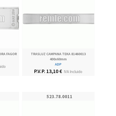
ORA FAGOR
TRASLUZ CAMPANA TEKA 81460013
400x60mm
ADP
uido
P.V.P. 13,10 €
IVA Incluido
523.78.0011