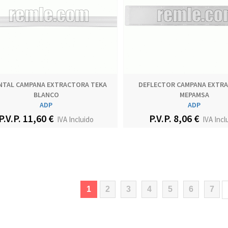
NTAL CAMPANA EXTRACTORA TEKA
DEFLECTOR CAMPANA EXTR
BLANCO
MEPAMSA
ADP
ADP
P.V.P. 11,60 €
P.V.P. 8,06 €
IVA Incluido
IVA Incl
(current)
1
2
3
4
5
6
7