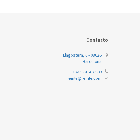
Contacto
Llagostera, 6 - 08026
Barcelona
+34 934 562 903
remle@remle.com