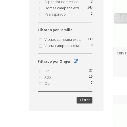
2
Aspirador domestico
145
Domes campana extractora
2
Pae aspirador
Filtrado por Familia
139
Viseras campana extractora
8
Visera campana extractora
CRIST
Filtrado por Origen
37
Ori
16
Adp
2
Oem
Filtrar