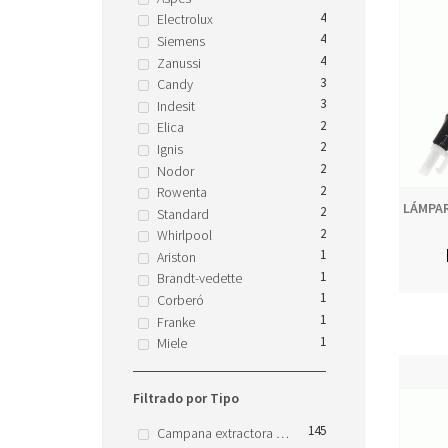
4
Electrolux
4
Siemens
4
Zanussi
3
Candy
3
Indesit
2
Elica
2
Ignis
2
Nodor
2
Rowenta
LÁMPAR
2
Standard
2
Whirlpool
1
Ariston
1
Brandt-vedette
1
Corberó
1
Franke
1
Miele
Filtrado por Tipo
145
Campana extractora domestica