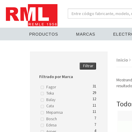
PRODUCTOS
MARCAS
ELECTR
Inicio
Filtrar
Filtrado por Marca
Mostran
resultad
31
Fagor
29
Teka
12
Balay
Todos
11
Cata
11
Mepamsa
7
Bosch
7
Edesa
4
Aspes