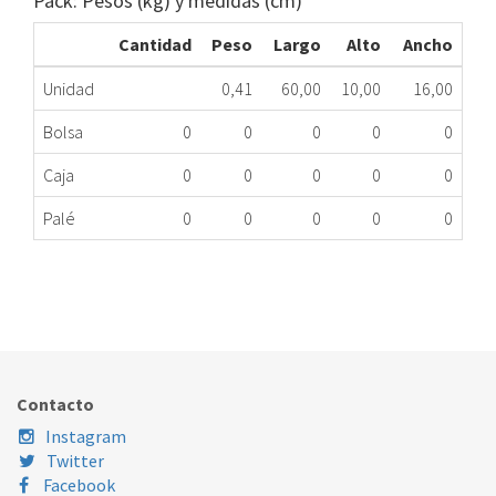
Pack: Pesos (kg) y medidas (cm)
Cantidad
Peso
Largo
Alto
Ancho
Unidad
0,41
60,00
10,00
16,00
Bolsa
0
0
0
0
0
Caja
0
0
0
0
0
Palé
0
0
0
0
0
ZOCALO FR ELE 2082189024 ME
406.33.0016
Nombre Marca
Modelo
Código Fabricante
ELECTROLUX
XXX
2082189024
Contacto
Instagram
Twitter
Facebook