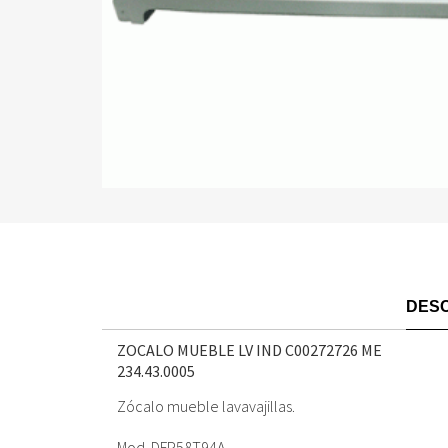
DESC
ZOCALO MUEBLE LV IND C00272726 ME
234.43.0005
Zócalo mueble lavavajillas.
Mod. DFP58T94A.