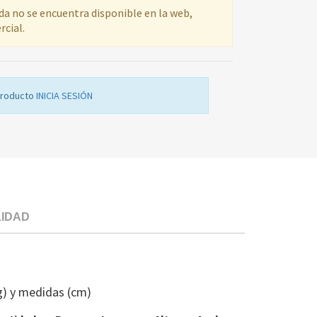
ada no se encuentra disponible en la web,
rcial.
producto
INICIA SESIÓN
LIDAD
ZOCALO
MUEBLE
LV
g) y medidas (cm)
IND
C00272726