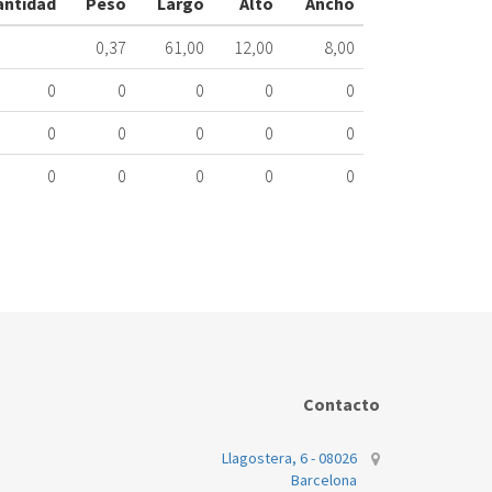
antidad
Peso
Largo
Alto
Ancho
ME
234.43.0005
0,37
61,00
12,00
8,00
Nombre
0
0
0
0
0
Marca
Mo
0
0
0
0
0
INDESIT
DF
0
0
0
0
0
Contacto
Llagostera, 6 - 08026
Barcelona