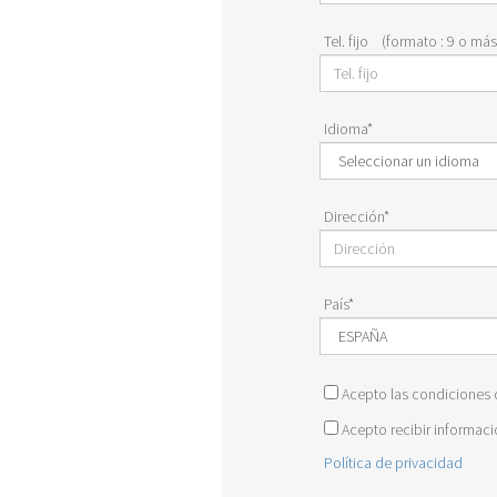
Tel. fijo (formato : 9 o má
Idioma*
Dirección*
País*
Acepto las condiciones d
Acepto recibir informaci
Política de privacidad