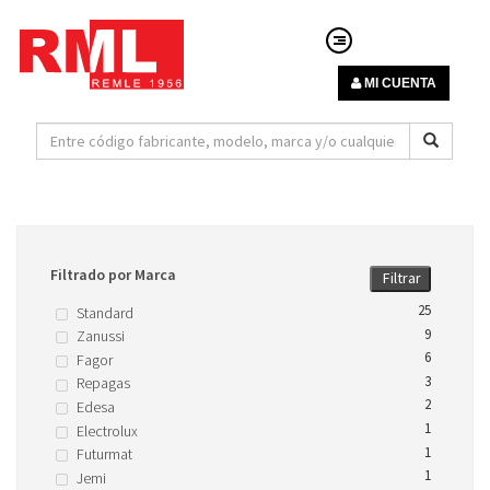
MI CUENTA
Filtrado por Marca
Filtrar
25
Standard
9
Zanussi
6
Fagor
3
Repagas
2
Edesa
1
Electrolux
1
Futurmat
1
Jemi