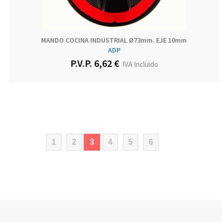
MANDO COCINA INDUSTRIAL Ø73mm. EJE 10mm
ADP
P.V.P. 6,62 €
IVA Incluido
(current)
1
2
3
4
5
6