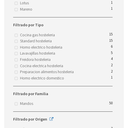
1
Lotus
1
Mareno
Filtrado por Tipo
15
Cocina gas hosteleria
15
Standard hosteleria
6
Horno electrico hosteleria
5
Lavavajillas hosteleria
4
Freidora hosteleria
2
Cocina electrica hosteleria
2
Preparacion alimentos hosteleria
1
Horno electrico domestico
Filtrado por Familia
50
Mandos
Filtrado por Origen