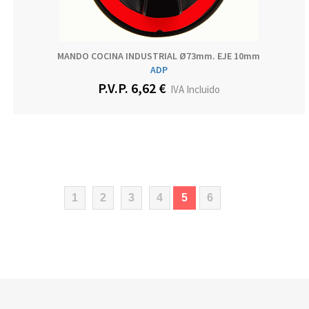
MANDO COCINA INDUSTRIAL Ø73mm. EJE 10mm
ADP
P.V.P. 6,62 €
IVA Incluido
(current)
1
2
3
4
5
6