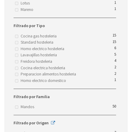
1
Lotus
1
Mareno
Filtrado por Tipo
15
Cocina gas hosteleria
15
Standard hosteleria
6
Horno electrico hosteleria
5
Lavavajillas hosteleria
4
Freidora hosteleria
2
Cocina electrica hosteleria
2
Preparacion alimentos hosteleria
1
Horno electrico domestico
Filtrado por Familia
50
Mandos
Filtrado por Origen