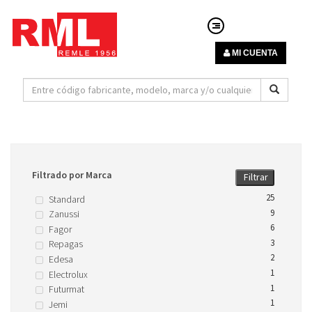
MI CUENTA
Filtrado por Marca
Filtrar
25
Standard
9
Zanussi
6
Fagor
3
Repagas
2
Edesa
1
Electrolux
1
Futurmat
1
Jemi