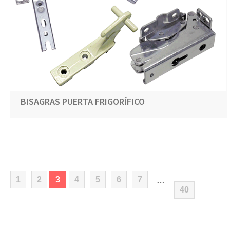
BISAGRAS PUERTA FRIGORÍFICO
(current)
1
2
3
4
5
6
7
…
40