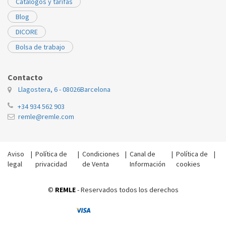
Catálogos y tarifas
Blog
DICORE
Bolsa de trabajo
Contacto
Llagostera, 6 - 08026
Barcelona
+34 934 562 903
remle@remle.com
Aviso
|
Política de
|
Condiciones
|
Canal de
|
Política de
|
legal
privacidad
de Venta
Información
cookies
©
REMLE
- Reservados todos los derechos