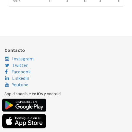
Palé
0
0
0
0
0
INTERRUPTOR RETARDO LD BAL 603514 EXME
177.16.0007
Nombre Marca
Modelo
Código Fabricante
BALAY
XXX
603514
Contacto
Instagram
Twitter
Facebook
Linkedin
Youtube
App disponible en iOs y Android