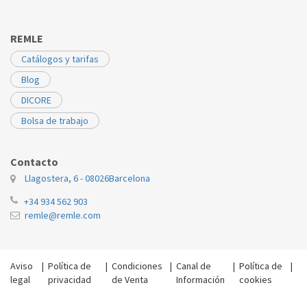
REMLE
Catálogos y tarifas
Blog
DICORE
Bolsa de trabajo
Contacto
Llagostera, 6 - 08026
Barcelona
+34 934 562 903
remle@remle.com
Aviso
|
Política de
|
Condiciones
|
Canal de
|
Política de
|
legal
privacidad
de Venta
Información
cookies