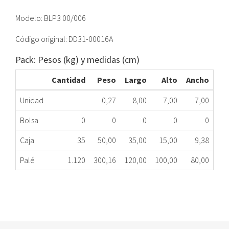
Modelo: BLP3 00/006
Código original: DD31-00016A
Pack: Pesos (kg) y medidas (cm)
Cantidad
Peso
Largo
Alto
Ancho
Unidad
0,27
8,00
7,00
7,00
Bolsa
0
0
0
0
0
Caja
35
50,00
35,00
15,00
9,38
Palé
1.120
300,16
120,00
100,00
80,00
BOMBA DESAGÜE COPRECI BLP300/006 SAMSUNG
088.90.0056
Nombre Marca
Modelo
Código Fabricante