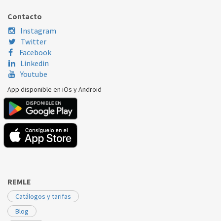
SAMSUNG
BLP3 00/006
DD31-00016A
Contacto
COPRECI
BLP3 00/006
84400171
Instagram
Twitter
Facebook
Linkedin
Youtube
App disponible en iOs y Android
REMLE
Catálogos y tarifas
Blog