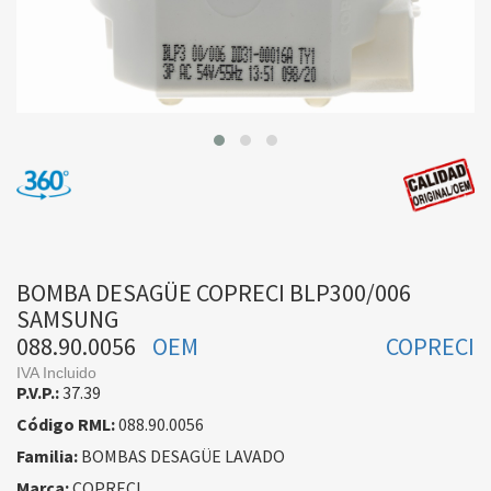
BOMBA DESAGÜE COPRECI BLP300/006
SAMSUNG
088.90.0056
OEM
COPRECI
IVA Incluido
P.V.P.:
37.39
Código RML:
088.90.0056
Familia:
BOMBAS DESAGÜE LAVADO
Marca:
COPRECI