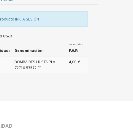
producto
INICIA SESIÓN
eresar
IVA Incluido
idad:
Denominación:
P.V.P.
BOMBA DES.LD STA PLA
4,00 €
72710-57572 ** -
LIDAD