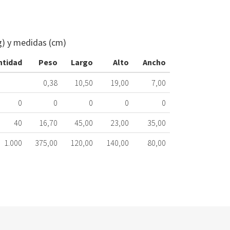
BOMBA
DESAGÜE
HANYU
g) y medidas (cm)
9010209
35W
ntidad
Peso
Largo
Alto
Ancho
088.00.0006
0,38
10,50
19,00
7,00
Nombre
Marca
0
0
0
0
0
STANDARD
3
40
16,70
45,00
23,00
35,00
B
1.000
375,00
120,00
140,00
80,00