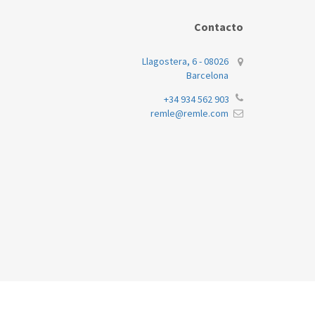
Contacto
Llagostera, 6 - 08026
Barcelona
+34 934 562 903
remle@remle.com