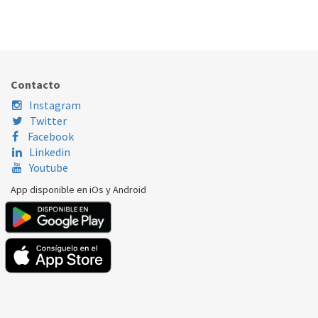
BOMBA DESAGÜE LAVADORA LG EAU64082902
088.97.0036
Nombre Marca
Modelo
Código Fabricante
LG
F4J5TN4W
EAU64082902
Contacto
LG
WDD0015X1M
EAU64082902
Instagram
Twitter
Facebook
Linkedin
Youtube
App disponible en iOs y Android