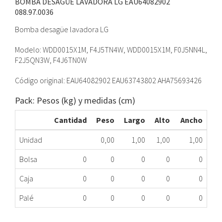
BOMBA DESAGÜE LAVADORA LG EAU64082902
088.97.0036
Bomba desagüe lavadora LG
Modelo: WDD0015X1M, F4J5TN4W, WDD0015X1M, F0J5NN4L,
F2J5QN3W, F4J6TN0W
Código original: EAU64082902 EAU63743802 AHA75693426
Pack: Pesos (kg) y medidas (cm)
Cantidad
Peso
Largo
Alto
Ancho
Unidad
0,00
1,00
1,00
1,00
Bolsa
0
0
0
0
0
Caja
0
0
0
0
0
Palé
0
0
0
0
0