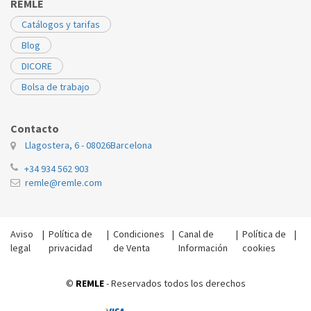
REMLE
Catálogos y tarifas
Blog
DICORE
Bolsa de trabajo
Contacto
Llagostera, 6 - 08026
Barcelona
+34 934 562 903
remle@remle.com
Aviso
|
Política de
|
Condiciones
|
Canal de
|
Política de
|
legal
privacidad
de Venta
Información
cookies
©
REMLE
- Reservados todos los derechos