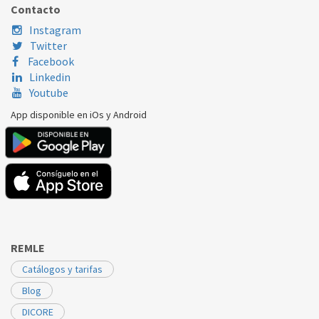
Contacto
ELECTROLUX
EWT1266ESW
140002231011
Instagram
Twitter
ELECTROLUX
EWT2067EDW
140002231011
Facebook
Linkedin
ELECTROLUX
EWT51066ESW
140002231011
Youtube
App disponible en iOs y Android
REMLE
Catálogos y tarifas
Blog
DICORE