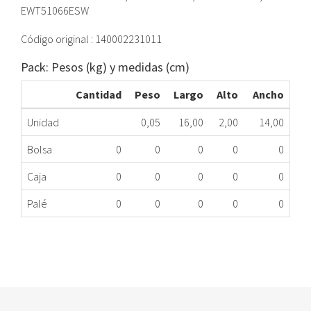
EWT51066ESW
Código original : 140002231011
Pack: Pesos (kg) y medidas (cm)
Cantidad
Peso
Largo
Alto
Ancho
Unidad
0,05
16,00
2,00
14,00
Bolsa
0
0
0
0
0
Caja
0
0
0
0
0
Palé
0
0
0
0
0
CORREA LAVADORA ELECTROLUX 140002231011
078.33.0047
Nombre Marca
Modelo
Código Fabricante
ELECTROLUX
EWT1064IDW
140002231011