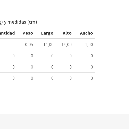
CORREA
LAVADORA
RANURADA
g) y medidas (cm)
1255
PJE
antidad
Peso
Largo
Alto
Ancho
BOSCH
078.20.0019
0,05
14,00
14,00
1,00
Nombre
0
0
0
0
0
Marca
Mo
0
0
0
0
0
BALAY
3T
0
0
0
0
0
BALAY
3T
BALAY
3T
BALAY
3T
BOSCH
WA
BOSCH
WA