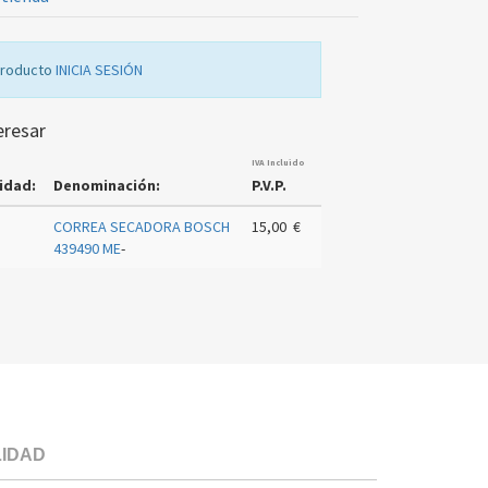
producto
INICIA SESIÓN
eresar
IVA Incluido
idad:
Denominación:
P.V.P.
CORREA SECADORA BOSCH
15,00 €
439490 ME
-
LIDAD