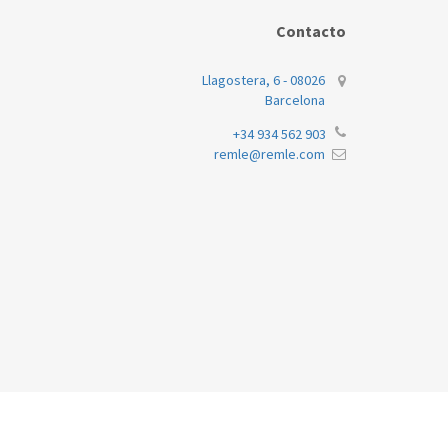
BOSCH
WA
Contacto
BOSCH
WA
Llagostera, 6 - 08026
Barcelona
BOSCH
WA
+34 934 562 903
remle@remle.com