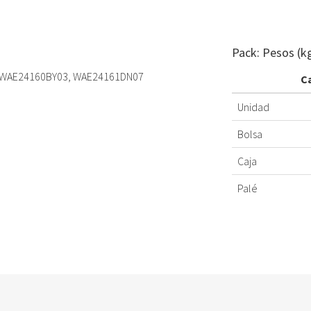
Pack: Pesos (k
 WAE24160BY03, WAE24161DN07
C
Unidad
Bolsa
Caja
Palé