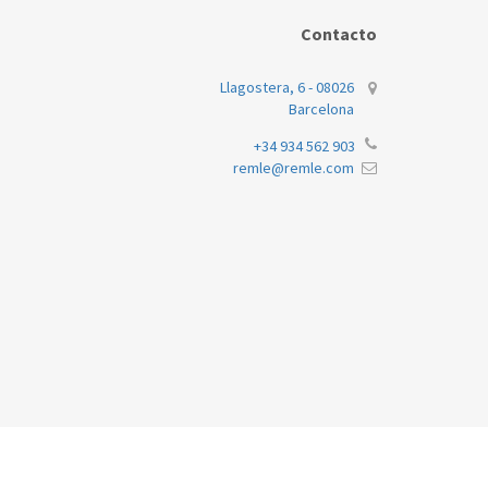
AEG
Contacto
AEG
Llagostera, 6 - 08026
Barcelona
AEG
+34 934 562 903
AEG
remle@remle.com
AEG
AEG
AEG
AEG
AEG
AEG
AEG