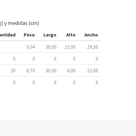
CORREA
LAVADORA
RANURADA
g) y medidas (cm)
1260
H-
antidad
Peso
Largo
Alto
Ancho
7
078.01.7260
0,04
38,00
15,00
29,50
Nombre
0
0
0
0
0
Marca
20
0,70
30,00
8,00
22,00
AEG
0
0
0
0
0
AEG
AEG
AEG
AEG
AEG