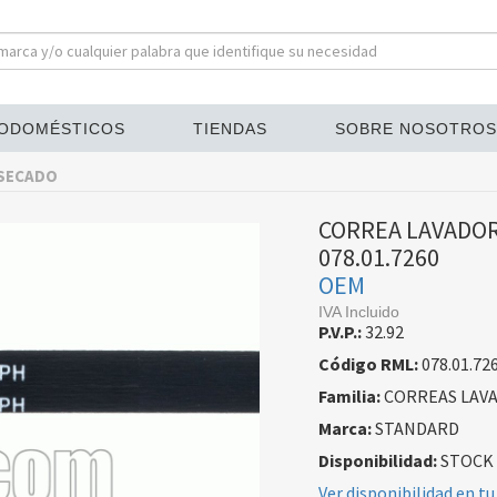
ODOMÉSTICOS
TIENDAS
SOBRE NOSOTROS
 SECADO
CORREA LAVADOR
078.01.7260
OEM
IVA Incluido
P.V.P.:
32.92
Código RML:
078.01.72
Familia:
CORREAS LAVA
Marca:
STANDARD
Disponibilidad:
STOCK
Ver disponibilidad en tu