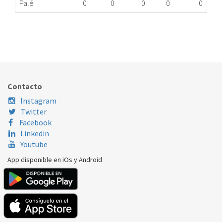
Palé
0
0
0
0
0
CORREA LAVADORA RANURADA 1270 J-5
078.01.5270
Nombre Marca
Modelo
Código Fabricante
MIDEA
MFN70-S1203S
12638100000243
Contacto
OTSEIN
1270 J-5
RANURADA
Instagram
Twitter
Facebook
Linkedin
Youtube
App disponible en iOs y Android