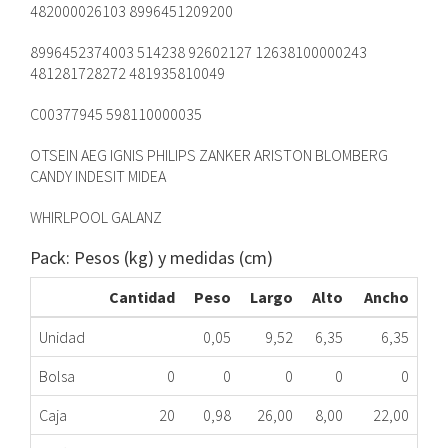
482000026103 8996451209200
8996452374003 514238 92602127 12638100000243
481281728272 481935810049
C00377945 598110000035
OTSEIN AEG IGNIS PHILIPS ZANKER ARISTON BLOMBERG
CANDY INDESIT MIDEA
WHIRLPOOL GALANZ
Pack: Pesos (kg) y medidas (cm)
Cantidad
Peso
Largo
Alto
Ancho
Unidad
0,05
9,52
6,35
6,35
Bolsa
0
0
0
0
0
Caja
20
0,98
26,00
8,00
22,00