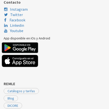
Contacto
BOSCH
V6372/00
00111778
Instagram
BOSCH
WMV6230/00
00111778
Twitter
Facebook
Linkedin
Youtube
App disponible en iOs y Android
REMLE
Catálogos y tarifas
Blog
DICORE