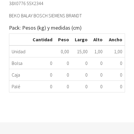
38X0776 55X2344
BEKO BALAY BOSCH SIEMENS BRANDT
Pack: Pesos (kg) y medidas (cm)
Cantidad
Peso
Largo
Alto
Ancho
Unidad
0,00
15,00
1,00
1,00
Bolsa
0
0
0
0
0
Caja
0
0
0
0
0
Palé
0
0
0
0
0
CORREA LAVADORA RANURADA 1309 J-5
078.01.5309
Nombre Marca
Modelo
Código Fabricante
BEKO
XXX
XXX