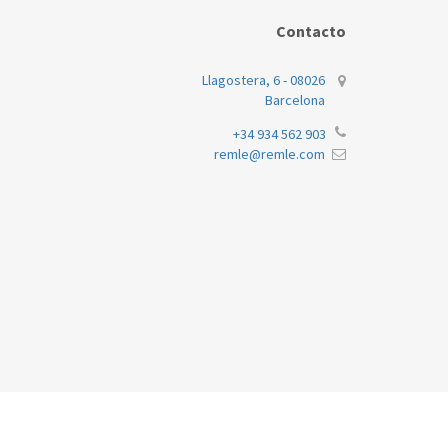
Contacto
Llagostera, 6 - 08026
Barcelona
+34 934 562 903
remle@remle.com