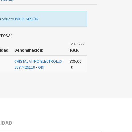
producto
INICIA SESIÓN
eresar
IVA Incluido
idad:
Denominación:
P.V.P.
CRISTAL VITRO ELECTROLUX
305,00
3877426118
-
ORI
€
LIDAD