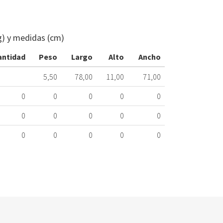
CRISTAL
VITROCERÁM
ZANUSSI
g) y medidas (cm)
3877428114
316.87.0007
antidad
Peso
Largo
Alto
Ancho
Nombre
5,50
78,00
11,00
71,00
Marca
Mo
0
0
0
0
0
ZANUSSI
ZI
66
0
0
0
0
0
0
0
0
0
0