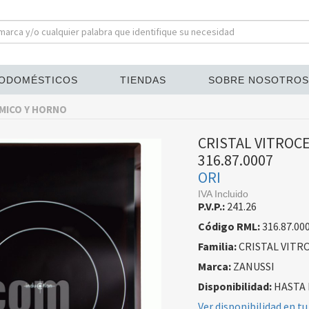
ODOMÉSTICOS
TIENDAS
SOBRE NOSOTROS
MICO Y HORNO
CRISTAL VITROC
316.87.0007
ORI
IVA Incluido
P.V.P.:
241.26
Código RML:
316.87.00
Familia:
CRISTAL VITR
Marca:
ZANUSSI
Disponibilidad:
HASTA 
Ver disponibilidad en tu