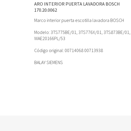
ARO INTERIOR PUERTA LAVADORA BOSCH
170.20.0062
Marco interior puerta escotilla lavadora BOSCH
Modelo: 3TS775BE/01, 3TS776X/01, 3TS873BE/01,
WAE20166PL/53
Código original: 00714068 00713938
BALAY SIEMENS