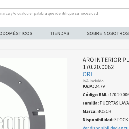
ODOMÉSTICOS
TIENDAS
SOBRE NOSOTROS
ARO INTERIOR P
170.20.0062
ORI
IVA Incluido
P.V.P.:
24.79
Código RML:
170.20.00
Familia:
PUERTAS LAV
Marca:
BOSCH
Disponibilidad:
STOCK
Ver disponibilidad en tu