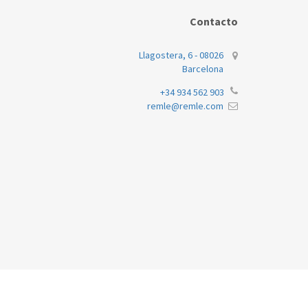
Contacto
Llagostera, 6 - 08026
Barcelona
+34 934 562 903
remle@remle.com