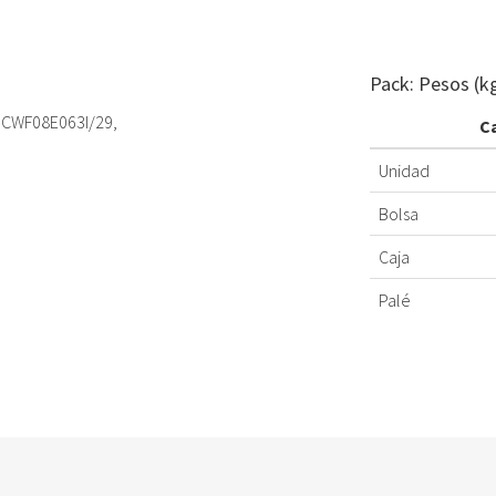
Pack: Pesos (k
 CWF08E063I/29,
C
Unidad
Bolsa
Caja
Palé