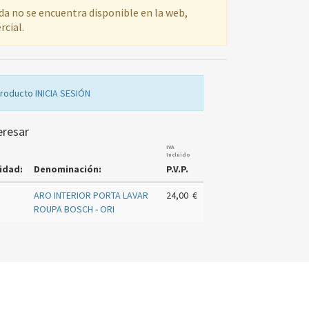
ada no se encuentra disponible en la web,
rcial.
producto
INICIA SESIÓN
eresar
IVA
Incluido
idad:
Denominación:
P.V.P.
ARO INTERIOR PORTA LAVAR
24,00 €
ROUPA BOSCH
-
ORI