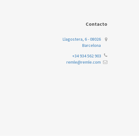
Contacto
Llagostera, 6 - 08026
Barcelona
+34 934 562 903
remle@remle.com