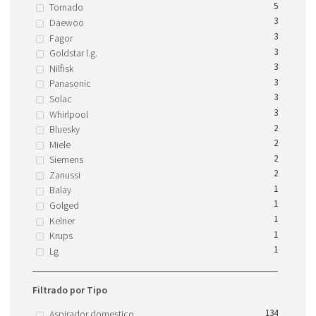
5
Tornado
3
Daewoo
3
Fagor
3
Goldstar l.g.
3
Nilfisk
3
Panasonic
3
Solac
3
Whirlpool
2
Bluesky
2
Miele
2
Siemens
2
Zanussi
1
Balay
1
Golged
1
Kelner
1
Krups
1
Lg
Filtrado por Tipo
134
Aspirador domestico