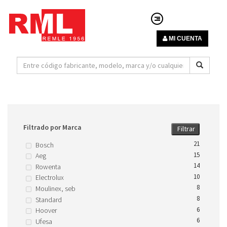
MI CUENTA
Filtrado por Marca
Filtrar
21
Bosch
15
Aeg
14
Rowenta
10
Electrolux
8
Moulinex, seb
8
Standard
6
Hoover
6
Ufesa