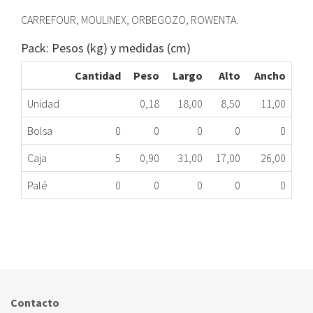
CARREFOUR, MOULINEX, ORBEGOZO, ROWENTA.
Pack: Pesos (kg) y medidas (cm)
Cantidad
Peso
Largo
Alto
Ancho
Unidad
0,18
18,00
8,50
11,00
Bolsa
0
0
0
0
0
Caja
5
0,90
31,00
17,00
26,00
Palé
0
0
0
0
0
SACO ASPIRADOR SINTÉTICO ROWENTA 5 U.
530.90.5535
Nombre Marca
Modelo
Código Fabricante
CARREFOUR
DVC 11
Contacto