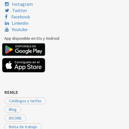
CARREFOUR
DVC 140
Instagram
Twitter
CARREFOUR
HVC 180
Facebook
Linkedin
CARREFOUR
HVC12
Youtube
CARREFOUR
VD8101A 02
App disponible en iOs y Android
ORBEGOZO
AP 7004
ORBEGOZO
AP7004
915535
ORBEGOZO
AP7007
915535
ROWENTA
BOLSA ZR 0039
REMLE
ROWENTA
BOLSA ZR 0041
Catálogos y tarifas
ROWENTA
CITYSPACERO2423
Blog
ROWENTA
CITYSPACERO2441
DICORE
ROWENTA
CITYSPACERO2451
Bolsa de trabajo