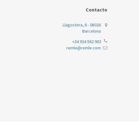
Contacto
Llagostera, 6 - 08026
Barcelona
+34 934 562 903
remle@remle.com