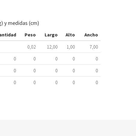
DEFLECTOR
CAMPANA
EXTRACTOR
g) y medidas (cm)
MEPAMSA
523.52.0026
antidad
Peso
Largo
Alto
Ancho
Nombre
0,02
12,00
1,00
7,00
Marca
M
0
0
0
0
0
MEPAMSA
11
0
0
0
0
0
0
0
0
0
0