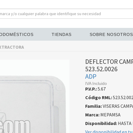
ODOMÉSTICOS
TIENDAS
SOBRE NOSOTROS
EXTRACTORA
DEFLECTOR CAM
523.52.0026
ADP
IVA Incluido
P.V.P.:
5.67
Código RML:
523.52.00
Familia:
VISERAS CAM
Marca:
MEPAMSA
Disponibilidad:
HASTA 
Ver disponibilidad en tu