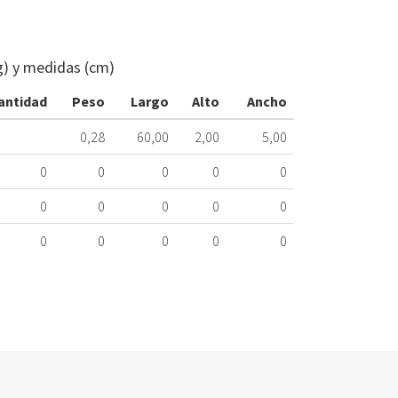
FRONTAL
CAMPANA
EXTRACTOR
g) y medidas (cm)
TEKA
69974202
antidad
Peso
Largo
Alto
Ancho
523.78.0089
0,28
60,00
2,00
5,00
Nombre
Marca
Mo
0
0
0
0
0
TEKA
TL
0
0
0
0
0
IN
0
0
0
0
0
TEKA
TL
IN
TEKA
TL
IN
TEKA
TL
IN