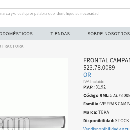
ODOMÉSTICOS
TIENDAS
SOBRE NOSOTROS
EXTRACTORA
FRONTAL CAMPAN
523.78.0089
ORI
IVA Incluido
P.V.P.:
31.92
Código RML:
523.78.00
Familia:
VISERAS CAM
Marca:
TEKA
Disponibilidad:
STOCK
Ver disponibilidad en tu