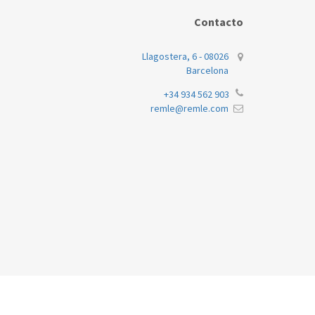
TEKA
TL
Contacto
IN
Llagostera, 6 - 08026
Barcelona
+34 934 562 903
remle@remle.com