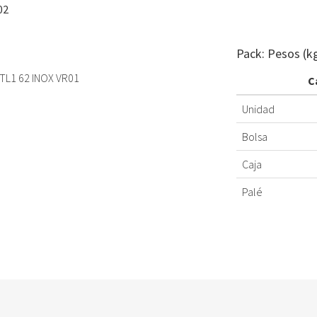
02
Pack: Pesos (k
 TL1 62 INOX VR01
C
Unidad
Bolsa
Caja
Palé