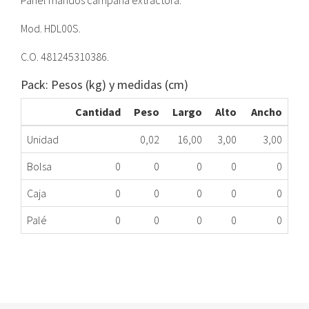
Panel mandos campana extractora.
Mod. HDL00S.
C.O. 481245310386.
Pack: Pesos (kg) y medidas (cm)
Cantidad
Peso
Largo
Alto
Ancho
Unidad
0,02
16,00
3,00
3,00
Bolsa
0
0
0
0
0
Caja
0
0
0
0
0
Palé
0
0
0
0
0
PANEL MANDO CX WHI HDL00S 481245310386ME
523.64.0003
Nombre Marca
Modelo
Código Fabricante