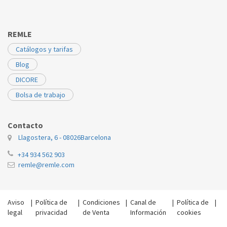
REMLE
Catálogos y tarifas
Blog
DICORE
Bolsa de trabajo
Contacto
Llagostera, 6 - 08026
Barcelona
+34 934 562 903
remle@remle.com
Aviso
|
Política de
|
Condiciones
|
Canal de
|
Política de
|
legal
privacidad
de Venta
Información
cookies