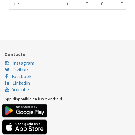
Palé
0
0
0
0
0
SOPORTE CRISTAL CAMPANA TEKA 81483058
523.78.0042
Nombre Marca
Modelo
Código Fabricante
TEKA
DVE
81483058
Contacto
Instagram
Twitter
Facebook
Linkedin
Youtube
App disponible en iOs y Android