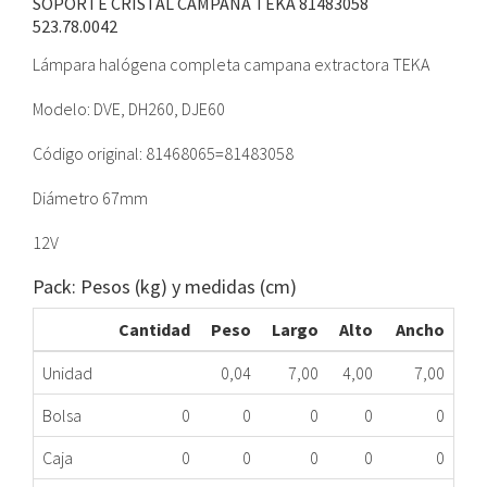
SOPORTE CRISTAL CAMPANA TEKA 81483058
523.78.0042
Lámpara halógena completa campana extractora TEKA
Modelo: DVE, DH260, DJE60
Código original: 81468065=81483058
Diámetro 67mm
12V
Pack: Pesos (kg) y medidas (cm)
Cantidad
Peso
Largo
Alto
Ancho
Unidad
0,04
7,00
4,00
7,00
Bolsa
0
0
0
0
0
Caja
0
0
0
0
0