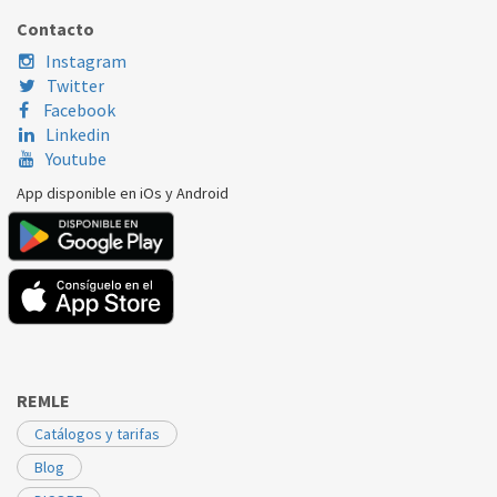
Contacto
BALAY
3BT736B01
00752629
Instagram
BALAY
3BT736N03
00752629
Twitter
Facebook
BALAY
3BT736X03
00752629
Linkedin
Youtube
BOSCH
DHI623GAU01
00752629
App disponible en iOs y Android
BOSCH
DHI623GSG01
00752629
BOSCH
DHI625R01
00752629
BOSCH
DHI923GSG03
00752629
BOSCH
DHI923GSG04
00752629
REMLE
Catálogos y tarifas
Blog