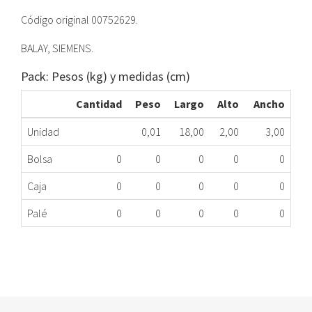
Código original 00752629.
BALAY, SIEMENS.
Pack: Pesos (kg) y medidas (cm)
Cantidad
Peso
Largo
Alto
Ancho
Unidad
0,01
18,00
2,00
3,00
Bolsa
0
0
0
0
0
Caja
0
0
0
0
0
Palé
0
0
0
0
0
TRASLUZ CAMPANA BOSCH 00752629
523.20.0012
Nombre Marca
Modelo
Código Fabricante
BALAY
3BT730BP01
00752629