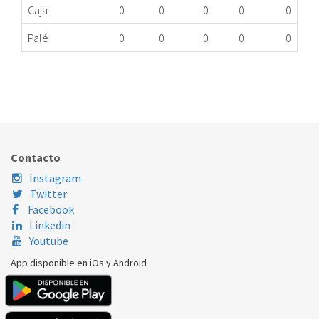
Caja
0
0
0
0
0
Palé
0
0
0
0
0
TRASLUZ CAMPANA CATA 60700675
523.90.0078
Nombre Marca
Modelo
Código Fabricante
CATA
S-900 INOX/C
60700675
Contacto
Instagram
Twitter
Facebook
Linkedin
Youtube
App disponible en iOs y Android