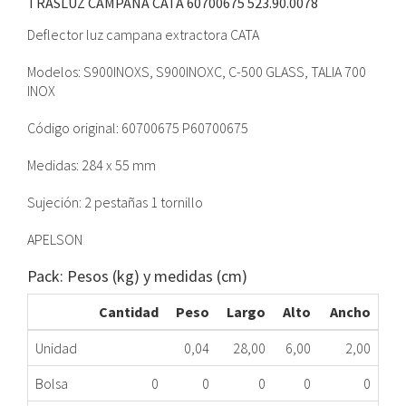
TRASLUZ CAMPANA CATA 60700675
523.90.0078
Deflector luz campana extractora CATA
Modelos: S900INOXS, S900INOXC, C-500 GLASS, TALIA 700
INOX
Código original: 60700675 P60700675
Medidas: 284 x 55 mm
Sujeción: 2 pestañas 1 tornillo
APELSON
Pack: Pesos (kg) y medidas (cm)
Cantidad
Peso
Largo
Alto
Ancho
Unidad
0,04
28,00
6,00
2,00
Bolsa
0
0
0
0
0